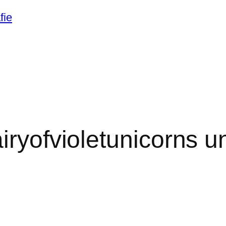
airyofvioletunicorns 