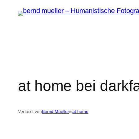
Zum
Inhalt
springen
at home bei darkf
Verfasst von
Bernd Mueller
in
at home