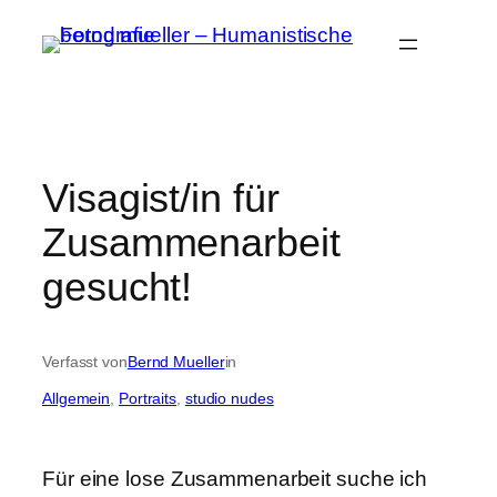
Zum
Inhalt
springen
Visagist/in für
Zusammenarbeit
gesucht!
Verfasst von
Bernd Mueller
in
Allgemein
, 
Portraits
, 
studio nudes
Für eine lose Zusammenarbeit suche ich